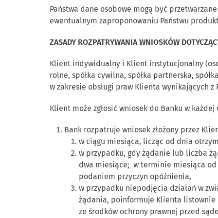
Państwa dane osobowe mogą być przetwarzane w
ewentualnym zaproponowaniu Państwu produktó
ZASADY ROZPATRYWANIA WNIOSKÓW DOTYCZĄCY
Klient indywidualny i Klient instytucjonalny 
rolne, spółka cywilna, spółka partnerska, spół
w zakresie obsługi praw Klienta wynikających z
Klient może zgłosić wniosek do Banku w każdej c
Bank rozpatruje wniosek złożony przez Klie
w ciągu miesiąca, licząc od dnia otrzy
w przypadku, gdy żądanie lub liczba ż
dwa miesiące; w terminie miesiąca od 
podaniem przyczyn opóźnienia,
w przypadku niepodjęcia działań w zwi
żądania, poinformuje Klienta listownie
ze środków ochrony prawnej przed sąd