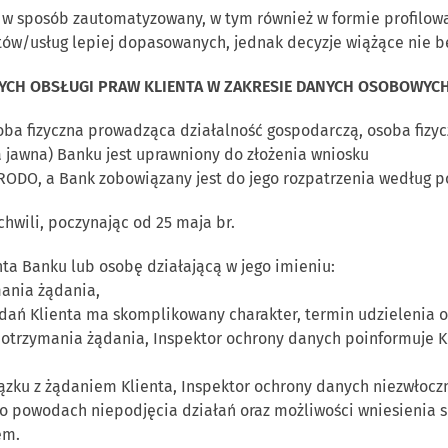
 sposób zautomatyzowany, w tym również w formie profilowan
w/usług lepiej dopasowanych, jednak decyzje wiążące nie 
CH OBSŁUGI PRAW KLIENTA W ZAKRESIE DANYCH OSOBOWYC
(osoba fizyczna prowadząca działalność gospodarczą, osoba fi
ka jawna) Banku jest uprawniony do złożenia wniosku
 RODO, a Bank zobowiązany jest do jego rozpatrzenia według p
hwili, poczynając od 25 maja br.
nta Banku lub osobę działającą w jego imieniu:
mania żądania,
ądań Klienta ma skomplikowany charakter, termin udzielenia 
otrzymania żądania, Inspektor ochrony danych poinformuje Kli
ązku z żądaniem Klienta, Inspektor ochrony danych niezwłoczn
 o powodach niepodjęcia działań oraz możliwości wniesienia s
em.