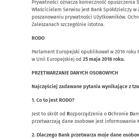
Prywatności oznacza konieczność opuszczenia S
Właścicielem Serwisu jest Bank Spółdzielczy w 
poszanowaniu prywatności Użytkowników. Ochro
Zaleszanach szczególnie istotna.
RODO
Parlament Europejski opublikował w 2016 roku
w Unii Europejskiej od
25 maja 2018 roku.
PRZETWARZANIE DANYCH OSOBOWYCH
Najczęściej zadawane pytania wynikające z tz
1. Co to jest RODO?
Jest to skrót od
R
ozporządzenia o
O
chronie
D
an
przetwarzają dane osobowe jest informowanie 
2. Dlaczego Bank przetwarza moje dane osobo