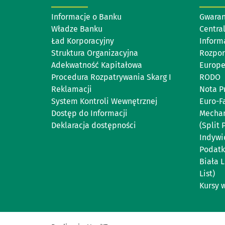
Informacje o Banku
Gwaran
Władze Banku
Centra
Ład Korporacyjny
Inform
Struktura Organizacyjna
Rozpor
Adekwatność Kapitałowa
Europe
Procedura Rozpatrywania Skarg I
RODO
Reklamacji
Nota P
System Kontroli Wewnętrznej
Euro-F
Dostęp do Informacji
Mechan
Deklaracja dostępności
(Split
Indywi
Podat
Biała 
List)
Kursy 