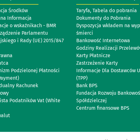
cja Środków
Taryfa, Tabela do pobrania
lna Informacja
Dokumenty do Pobrania
acje o wskaźnikach - BMR
Dyspozycja wkładem na wy
ządzenie Parlamentu
śmierci
jskiego i Rady (UE) 2015/847
Bankowość Internetowa
Godziny Realizacji Przelew
rawna
Karty Płatnicze
atca
Zastrzeżenie Karty
izm Podzielonej Płatności
Informacje Dla Dostawców U
 Payment)
(TPP)
dualny Rachunek
Bank BPS
kowy
Fundacja Rozwoju Bankowoś
Lista Podatników Vat (White
Spółdzielczej
Centrum finansowe BPS
walut