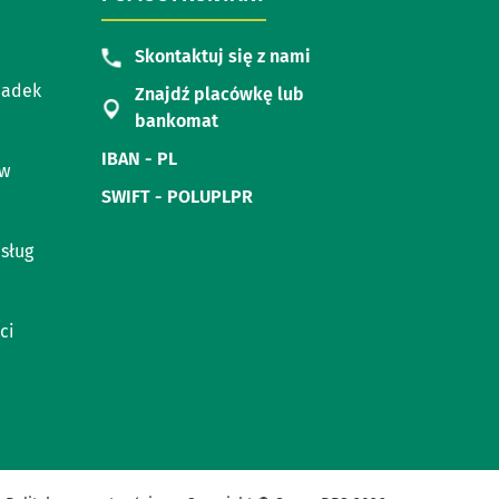
Skontaktuj się z nami
padek
Znajdź placówkę lub
bankomat
IBAN - PL
ów
SWIFT - POLUPLPR
sług
ci