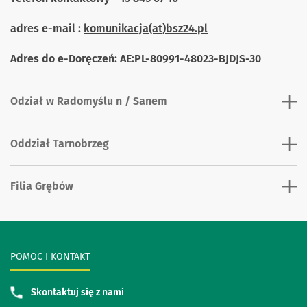
adres e-mail :
komunikacja(at)bsz24.pl
Adres do e-Doręczeń: AE:PL-80991-48023-BJDJS-30
Odział w Radomyślu n / Sanem
Oddział Tarnobrzeg
Filia Grębów
POMOC I KONTAKT
Skontaktuj się z nami