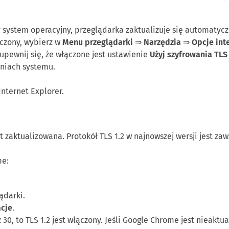
y system operacyjny, przeglądarka zaktualizuje się automatycz
ączony, wybierz w
Menu przeglądarki
⇒
Narzędzia
⇒
Opcje int
upewnij się, że włączone jest ustawienie
Użyj szyfrowania TLS 
aniach systemu.
nternet Explorer.
 zaktualizowana. Protokół TLS 1.2 w najnowszej wersji jest za
me:
ądarki.
cje
.
ż 30, to TLS 1.2 jest włączony. Jeśli Google Chrome jest nieaktu