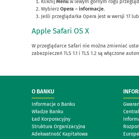
Kliknij
Menu
w lewym górnym rogu przegląd
Wybierz
Opera – informacje
.
Jeśli przeglądarka Opera jest w wersji 17 lub
Apple
Safari
OS
X
W przeglądarce Safari nie można zmieniać ustaw
zabezpieczeń TLS 1.1 i TLS 1.2 są włączone auto
O BANKU
INFO
Informacje o Banku
Gwaran
Władze Banku
Centra
Ład Korporacyjny
Inform
Struktura Organizacyjna
Rozpor
Adekwatność Kapitałowa
Europe