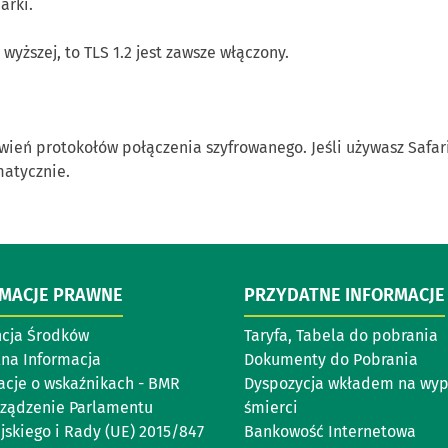
arki.
 wyższej, to TLS 1.2 jest zawsze włączony.
ień protokołów połączenia szyfrowanego. Jeśli używasz Safari
matycznie.
RMACJE PRAWNE
PRZYDATNE INFORMACJE
cja Środków
Taryfa, Tabela do pobrania
lna Informacja
Dokumenty do Pobrania
acje o wskaźnikach - BMR
Dyspozycja wkładem na wy
ządzenie Parlamentu
śmierci
jskiego i Rady (UE) 2015/847
Bankowość Internetowa